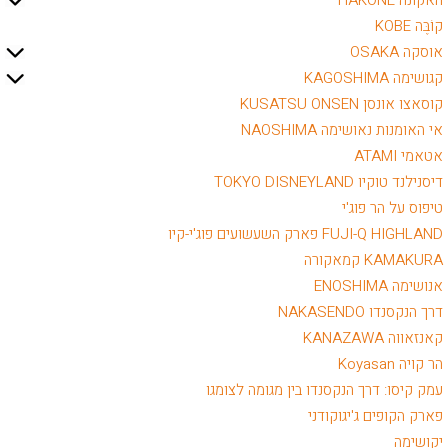
האקונה HAKONE
קוֹבֶּה KOBE
אוסקה OSAKA
קגושימה KAGOSHIMA
קוסאצו אונסן KUSATSU ONSEN
אי האומנות נאושימה NAOSHIMA
אטאמי ATAMI
דיסנילנד טוקיו TOKYO DISNEYLAND
טיפוס על הר פוג'י
FUJI-Q HIGHLAND פארק השעשועים פוג'י-קיו
KAMAKURA קמאקורה
אנושימה ENOSHIMA
דרך הנקסנדו NAKASENDO
קאנזאווה KANAZAWA
הר קויה Koyasan
עמק קיסו: דרך הנקסנדו בין מגומה לצומגו
פארק הקופים ג'יגוקודני
יקושימה