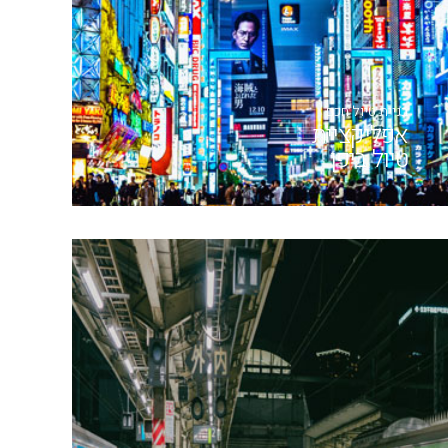
בניית טיול חכם
אפליקציית
טיול ביפן