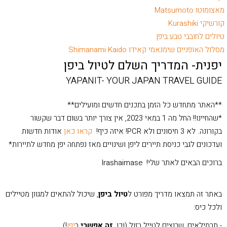
מאצומוטו Matsumoto
קורשיקי Kurashiki
טיולים לחובבי טבע ביפן
מסלול האופניים שימנאמי קאידו Shimanami Kaido
יפנית- המדריך השלם לטיול ביפן
YAPANIT- YOUR JAPAN TRAVEL GUIDE
**האתר מתחדש כל הזמן בתכנים חדשים ומועילים**
*שהחיינו!! החל מה 1 במאי 2023, אין צורך יותר בשום דבר שקשור
בקורונה. לא 3 חיסונים ולא PCR! איזה כיף!
קראו כאן
אודות חדשות
ועדכונים לגבי כניסת תיירים ליפן ושינויים מאז נפתחה יפן מחדש לתיירות*
ברוכים הבאים לאתר שלי! Irashaimase
באתר זה תמצאו מדריך מפורט ל
טיול ביפן
, שיכול להתאים למגוון מטיילים
ולכל כיס:
- תרמילאים, שרוצים לטייל בזול (וכן,
זה אפשרי
ב
יפן
!)