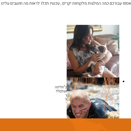
אספו עבורכם כמה המלצות מלקוחות יקרים , עכשיו תכלו לראות מה חושבים עלינו
מיכל ברומברג
נעזרנו בעירית לתכנון של שבועיים, ב"חליפה
שתתאים לנו", זוג ללא ילדים.היה מושלם!!!!
התכנון הוכיח את עצמו כיעיל ובעיקר
חסכוני!!! אין מצב להתברברויות, הכל
מתוקתק בדיוק כמו היפנים.אנו מאוד
ממליצים!!!