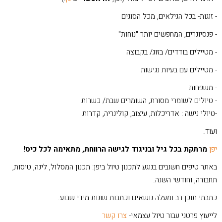
- זוגות- בכל הגילאים, מכל הסוגים
- פנסיונרים, המחפשים יותר "נוחות"
- מטיילים בודדים/ בזוג/ בקבוצה
- מטיילים עם בעיות נגישות
- משפחות
- טיולים לשומרי מסורת, השומרים שבת/ כשרות
-טיולי נישה : אדריכלות, עיצוב, קולינריה, קדרות
ועוד.
יפן
מרתקת בכל גיל ובניגוד לגישה הרווחת, מתאימה לכל כיס!
באתר טיפים חשובים בנוגע לתכנון טיול ביפן: תכנון המסלול, לינה, טיסות,
תחבורה, וחודשי השנה.
כתבתי תוכן רב ומעלה נושאים וכתבות שונות מידי שבוע.
לייעוץ פרטני עבור טיול עצמאי-
צרו קשר