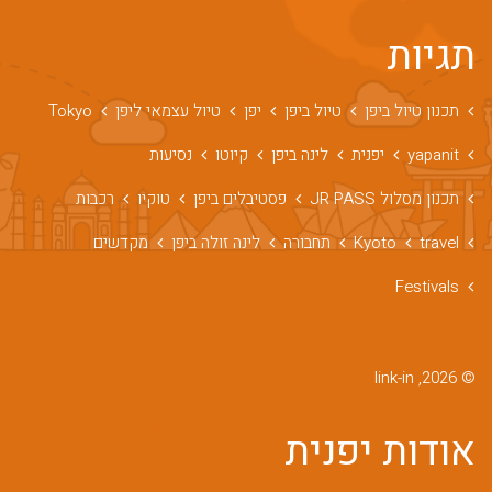
עמית דובר
החלטנו לצאת ליפן ברגע האחרון - עירית
תגיות
קיבלה אותנו וישבה אתנו עד 02:00 לפנות
בוקר ותכננה לנו את הטיול, עזרה לנו להזמין
מלונות, רכבות, אוטובוסים - הכל לעוד
שבוע....
תכנון טיול ביפן
טיול ביפן
יפן
טיול עצמאי ליפן
Tokyo
yapanit
יפנית
לינה ביפן
קיוטו
נסיעות
תכנון מסלול JR PASS
פסטיבלים ביפן
טוקיו
רכבות
משפחת גולדשטיין
חג שמייח! נחתנו הבוקר ורק רצינו להגיד תודה
travel
Kyoto
תחבורה
לינה זולה ביפן
מקדשים
על המסלול הנפלא שארגנת לנו! היה
מדהימממממממ! נשמח להמליץ לכל
מכרינו
Festivals
© 2026, link-in
שישיית און
הספרון היה מצויין, עזר לנו מאד וגם עם
אודות יפנית
האפליקציה התידדנו תודה על הכל, היה
מושלם