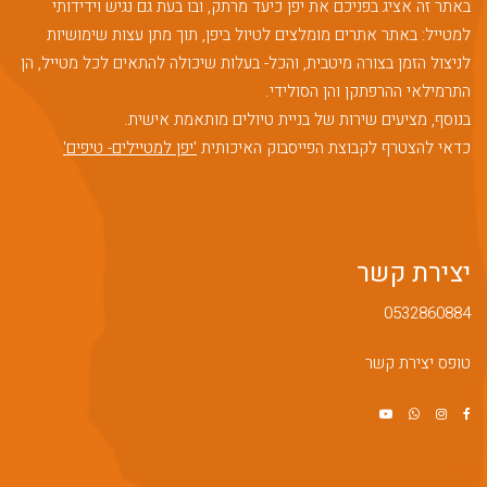
באתר זה אציג בפניכם את יפן כיעד מרתק, ובו בעת גם נגיש וידידותי
למטייל: באתר אתרים מומלצים לטיול ביפן, תוך מתן עצות שימושיות
לניצול הזמן בצורה מיטבית, והכל- בעלות שיכולה להתאים לכל מטייל, הן
התרמילאי ההרפתקן והן הסולידי.
משפחת גזית
בנוסף, מציעים שירות של בניית טיולים מותאמת אישית.
היי עירית חזרנו מטיול ביפן שהיה לא פחות
כדאי להצטרף לקבוצת הפייסבוק האיכותית
'יפן למטיילים- טיפים'
ממדהים!!!!הציפיות היו בשמים ויפן עלתה
על הציפיותהתכנון היה מעולה בזכותך כמובן
ואין בפי מילים להודות לךהספקנו כמעט את
כל התכנית כאשר השיא לי באופן אישי היה
קגושימה וסקרוגימה!
יצירת קשר
ד"ר דוד ורדימון
0532860884
ו את הטיול לפרטי פרטים תוך הבנה קלה
ומשוחררת לצרכינו ולרצונותינו. בדקה עבורנו
את המלונות שאותם הזמנו עצמאית ולקראת
טופס יצירת קשר
הנסיעה היא הכינה לנו חוברת מפורטת מאד.