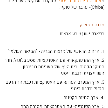
מ
אתר הנופש טוקיו דיסני
ממוקם ב Urayasu שבצ'יבה
(Chiba)- פרבר של טוקיו.
מבנה הפארק:
בפארק ישנן שבע ארצות
:
1. הרחוב הראשי של ארצות הברית - "הבזאר העולמי"
2. ארץ ההרפתקאות- עם האטרקציות: מסע בג'ונגל, חדר
הטיקי הקסום, בית העץ של משפחת רובינסון
השווייצרית ורכבת דיסני
3. ארץ המערב הפרוע- עם האטרקציות רכבת הר הרעם
הגדול ורכבת דיסני
4.
ארץ החיות הקטנות
.
5. ארץ הפנטזיה- עם האטרקציות: מסיבת התה