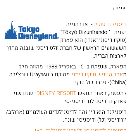
יעדים
דיסנילנד טוקיו
- או בהגייה
יפנית: " Tōkyō Dizunīrando"
(טוקיו דיסוניראנדו) הוא פארק
השעשועים הראשון של חברת וולט דיסני שנבנה מחוץ
לארצות הברית.
הפארק, שנפתח ב- 15 באפריל 1983, מהווה חלק
מ
אתר הנופש טוקיו דיסני
ממוקם ב Urayasu שבצ'יבה
(
Chiba
)- פרבר של טוקיו.
למעשה, באתר הנופש
DISNEY RESORT
ישנם שני
פארקים: דיסנילנד ודיסני-סי.
דיסנילנד הוא דיי זהה לדיסנילנדים העולמיים (ארה"ב/
יורודיסני וכו') ודיסניסי שונה.
כרטיסים לדיסני סי ולטוקיו דיסנילנד- כאן