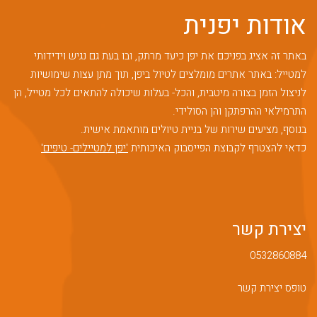
אודות יפנית
באתר זה אציג בפניכם את יפן כיעד מרתק, ובו בעת גם נגיש וידידותי
למטייל: באתר אתרים מומלצים לטיול ביפן, תוך מתן עצות שימושיות
לניצול הזמן בצורה מיטבית, והכל- בעלות שיכולה להתאים לכל מטייל, הן
התרמילאי ההרפתקן והן הסולידי.
בנוסף, מציעים שירות של בניית טיולים מותאמת אישית.
כדאי להצטרף לקבוצת הפייסבוק האיכותית
'יפן למטיילים- טיפים'
יצירת קשר
0532860884
טופס יצירת קשר