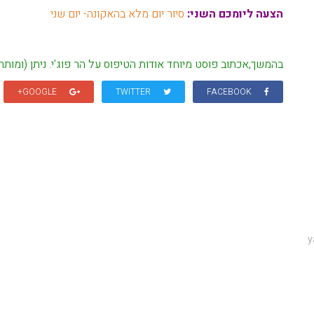
הצעה ליומכם השני:
סיור יום מלא בהאקונה- יום שני
בהמשך,אכתוב פוסט מיוחד אודות הטיפוס על הר פוג'י. ניתן (ומותר) לטפס על הר זה 
GOOGLE+
TWITTER
FACEBOOK
y