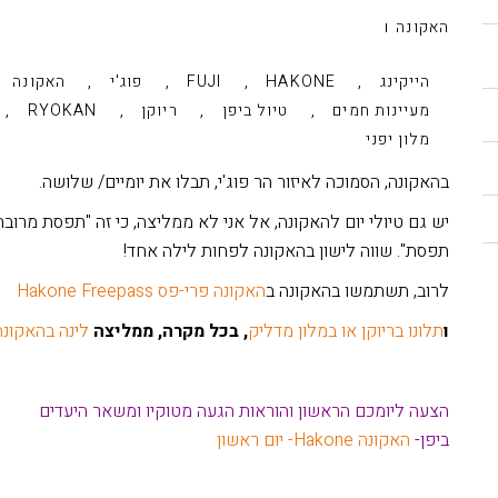
האקונה
,
,
,
,
הייקינג
HAKONE
FUJI
פוג'י
האקונה
,
,
,
,
מעיינות חמים
טיול ביפן
ריוקן
RYOKAN
מלון יפני
בהאקונה, הסמוכה לאיזור הר פוג'י, תבלו את יומיים/ שלושה.
יש גם טיולי יום להאקונה, אל אני לא ממליצה, כי זה "תפסת מרוב
תפסת". שווה לישון בהאקונה לפחות לילה אחד!
לרוב, תשתמשו בהאקונה ב
האקונה פרי-פס Hakone Freepass
ו
תלונו בריוקן או במלון מדליק
, בכל מקרה, ממליצה
לינה בהאקונה
הצעה ליומכם הראשון והוראות הגעה מטוקיו ומשאר היעדים
ביפן-
האקונה Hakone- יום ראשון