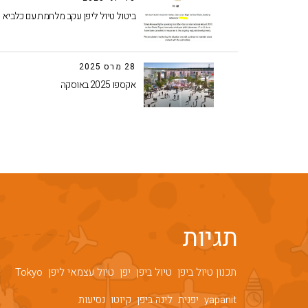
ביטול טיול ליפן עקב מלחמת עם כלביא
28 מרס 2025
אקספו 2025 באוסקה
תגיות
תכנון טיול ביפן
טיול ביפן
יפן
טיול עצמאי ליפן
Tokyo
yapanit
יפנית
לינה ביפן
קיוטו
נסיעות