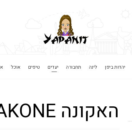
יהדות ביפן
לינה
תחבורה
יעדים
טיפים
אוכל
אי
האקונה HAKONE