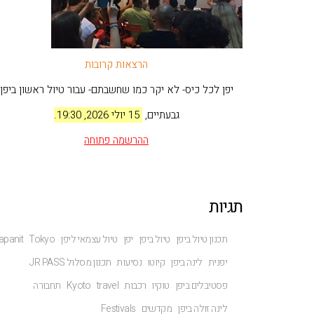
הרצאות קרובות
יפן לכל כיס- לא יקר כמו שחשבתם- עבור טיול ראשון ביפן
גבעתיים,
15 יולי 2026, 19:30.
ההרשמה
פתוחה
תגיות
תכנון טיול ביפן
טיול ביפן
יפן
טיול עצמאי ליפן
Tokyo
apanit
יפנית
לינה ביפן
קיוטו
נסיעות
תכנון מסלול JR PASS
פסטיבלים ביפן
טוקיו
רכבות
travel
Kyoto
תחבורה
לינה זולה ביפן
מקדשים
Festivals