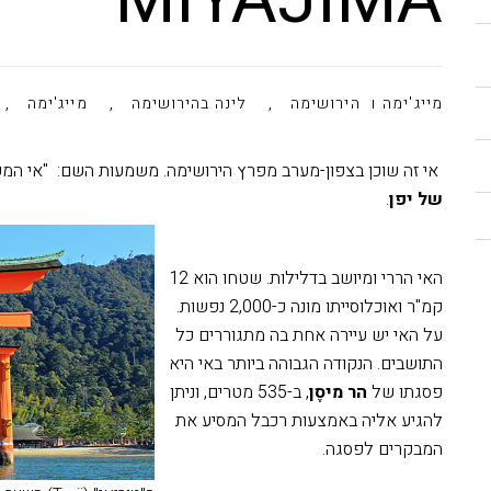
MIYAJIMA
,
,
,
מייג'ימה
הירושימה
לינה בהירושימה
מייג'ימה
אי זה שוכן בצפון-מערב מפרץ הירושימה. משמעות השם: "אי המק
של יפן
.
האי הררי ומיושב בדלילות. שטחו הוא 12
קמ"ר ואוכלוסייתו מונה כ-2,000 נפשות.
על האי יש עיירה אחת בה מתגוררים כל
התושבים. הנקודה הגבוהה ביותר באי היא
פסגתו של
הר מיסֶן
, ב-535 מטרים, וניתן
להגיע אליה באמצעות רכבל המסיע את
המבקרים לפסגה.