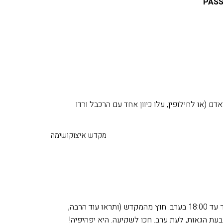
PAS
שפחות רוצה להתאמץ: קחו רכבל. כרטיס הלוך ושוב: ¥1800 ךאדם (או לחילופין, עלו כיוון אחד עם הרכבל ורדו
מקדש איצוקושימה
ביקור במקדש המפורסם ובשער הצף. המקדש פתוח מ 6:30 בבוקר עד 18:00 בערב. חוץ מהמקדש (ותראו עוד הרבה,
בעת הגאות, לעת ערב. חכו לשקיעה. היא יפהיפיה!