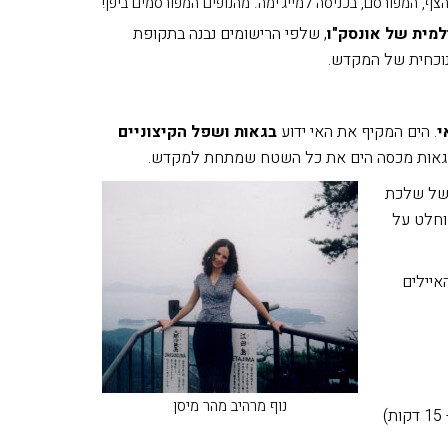
מית של אונסק"ו
, שלפי הרישומים נבנה בתקופת
הנוכחית של המקדש.
י
. הים המקיף את האי ידוע
בגאות ושפל הקיצוניים
 הגאות מכסה הים את כל השטח שמתחת למקדש.
בשל שלכת
וחלט על
איילים
נוף מרהיב מהר מיסן
קחו אוטובוס מחזית פארק השלום אל JR Hiroshima Station (כ- 15 דקות)