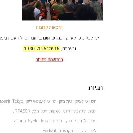
הרצאות קרובות
יפן לכל כיס- לא יקר כמו שחשבתם- עבור טיול ראשון ביפן
גבעתיים,
15 יולי 2026, 19:30.
ההרשמה
פתוחה
תגיות
תכנון טיול ביפן
טיול ביפן
יפן
טיול עצמאי ליפן
Tokyo
apanit
יפנית
לינה ביפן
קיוטו
נסיעות
תכנון מסלול JR PASS
פסטיבלים ביפן
טוקיו
רכבות
travel
Kyoto
תחבורה
לינה זולה ביפן
מקדשים
Festivals