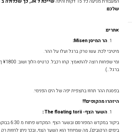
המעבורת מגיעה כל 15 דקות והינה
שייכת ל
JR
, כך שכלולה ב
S
שלכם
.
אתרים
:
הר המיסן
Misen
:
מיטיבי לכת: עשו טרק ברגל ועלו על ההר.
ומי 
ברגל...).
בפסגת ההר תחזו בתצפית יפה של הים הפנימי.
היזהרו מהקופים!!!
השער הצף-
The floating torii
:
:
בימים הרקובים), מה שמיוחד הוא השער הצף, ובכך ניתן לחזות רק 