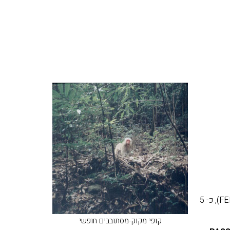
עם הגיעכם למייג'ימה-גוצ'י, לכו אחר הסימנים אל המעבורת (FERRY), כ- 5
קופי מקוק-מסתובבים חופשי