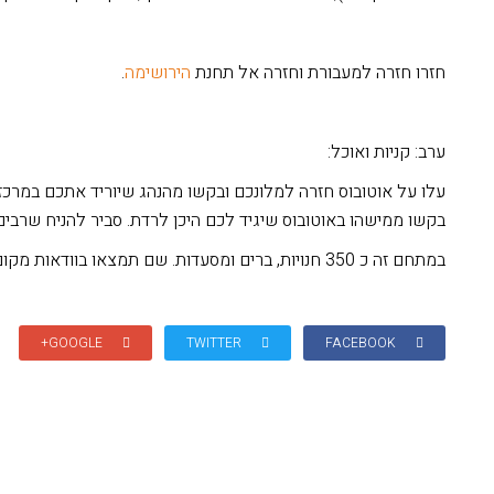
חזרו חזרה למעבורת וחזרה אל תחנת
הירושימה
.
ערב: קניות ואוכל:
עלו על אוטובוס חזרה למלונכם ובקשו מהנהג שיוריד אתכם במרכז
בקשו ממישהו באוטובוס שיגיד לכם היכן לרדת. סביר להניח שרבים י
במתחם זה כ 350 חנויות, ברים ומסעדות. שם תמצאו בוודאות מקום לאכול
GOOGLE+
TWITTER
FACEBOOK