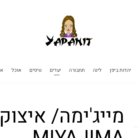
יהדות ביפן
לינה
תחבורה
יעדים
טיפים
אוכל
אי
מייג'ימה/ איצוק