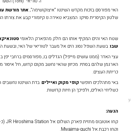
ה"טוריאי" (Torii) השער הצף, המפורסם, בכניסה למייג'ימה. מהנופים המפורסמים ביפן!
האי מפורסם בזכות מקדש השינטו "איצוקושימה",
אתר מורשת עול
שלטון הקיסרית סויקו. המצביא טאירה נו קיומורי קבע את צורתו 
שטח האי והים המקיף אותו הם חלק מהפארק הלאומי
סטונאיקא
שבו
. בשעת השפל נסוג הים אל מעבר לטוריאי של האי, ובשעת
עצי האדר (ממנו עושים מייפל) הגדלים בו, מפורסמים ברחבי יפן 
הארגמן שלהם בסתיו. מכיוון שהאי נחשב מקום קדוש, חל איסור מ
כריתת העצים.
באי מתהלכים חופשי
קופי מקוק ואיילים
. בדת השינטו נחשבים ה
כשליחי האלים, ולפיכך הן חיות קדושות.
y
הגעה:
וקחו רכבת אל Miyajima-guchi.