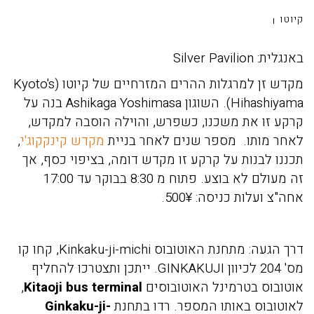
קיוטו
באנגלית: Silver Pavilion
מקדש זן למרגלות ההרים המזרחיים של קיוטו (Kyoto's
Hihashiyama). השוגון Ashikaga Yoshimasa בנה על
קרקע זו את משכנו, כשפרש, והוילה הוסבה למקדש,
לאחר מותו. מספר שנים לאחר בניית
מקדש קינקקוג'י
,
תכננו לבנות על קרקע זו מקדש דומה, בציפוי כסף, אך
זה מעולם לא בוצע. פתוח מ 8:30 בבוקר עד 17:00
אחה"צ ועלות כניסה: 500¥.
דרך הגעה: מתחנת האוטובוס Kinkaku-ji-michi, קחו קו
מס' 204 לכיוון GINKAKUJI. ייתכן ותצטרכו להחליף
אוטובוס בטרמינל האוטובוסים
Kitaoji bus terminal
,
לאוטובוס באותו המספר. רדו בתחנת
Ginkaku-ji-