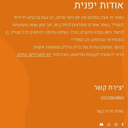
אודות יפנית
באתר זה אציג בפניכם את יפן כיעד מרתק, ובו בעת גם נגיש וידידותי
למטייל: באתר אתרים מומלצים לטיול ביפן, תוך מתן עצות שימושיות
לניצול הזמן בצורה מיטבית, והכל- בעלות שיכולה להתאים לכל מטייל, הן
התרמילאי ההרפתקן והן הסולידי.
בנוסף, מציעים שירות של בניית טיולים מותאמת אישית.
כדאי להצטרף לקבוצת הפייסבוק האיכותית
'יפן למטיילים- טיפים'
יצירת קשר
0532860884
טופס יצירת קשר